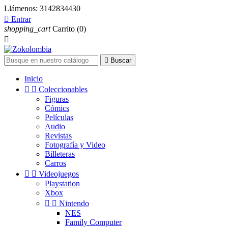
Llámenos:
3142834430

Entrar
shopping_cart
Carrito
(0)


Buscar
Inicio


Coleccionables
Figuras
Cómics
Películas
Audio
Revistas
Fotografía y Video
Billeteras
Carros


Videojuegos
Playstation
Xbox


Nintendo
NES
Family Computer