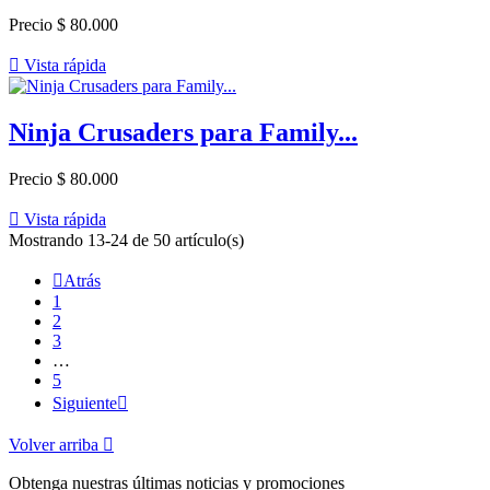
Precio
$ 80.000

Vista rápida
Ninja Crusaders para Family...
Precio
$ 80.000

Vista rápida
Mostrando 13-24 de 50 artículo(s)

Atrás
1
2
3
…
5
Siguiente

Volver arriba

Obtenga nuestras últimas noticias y promociones