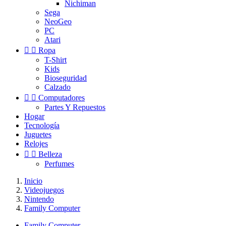
Nichiman
Sega
NeoGeo
PC
Atari


Ropa
T-Shirt
Kids
Bioseguridad
Calzado


Computadores
Partes Y Repuestos
Hogar
Tecnología
Juguetes
Relojes


Belleza
Perfumes
Inicio
Videojuegos
Nintendo
Family Computer
Family Computer